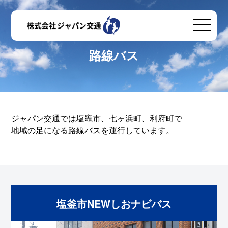
路線バス
ジャパン交通では塩竈市、七ヶ浜町、利府町で
地域の足になる路線バスを運行しています。
塩釜市NEWしおナビバス